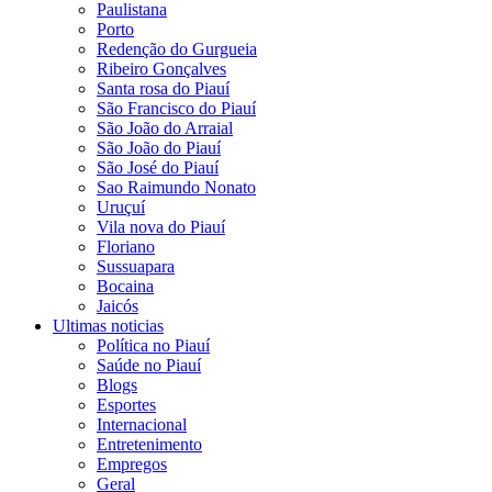
Paulistana
Porto
Redenção do Gurgueia
Ribeiro Gonçalves
Santa rosa do Piauí
São Francisco do Piauí
São João do Arraial
São João do Piauí
São José do Piauí
Sao Raimundo Nonato
Uruçuí
Vila nova do Piauí
Floriano
Sussuapara
Bocaina
Jaicós
Ultimas noticias
Política no Piauí
Saúde no Piauí
Blogs
Esportes
Internacional
Entretenimento
Empregos
Geral