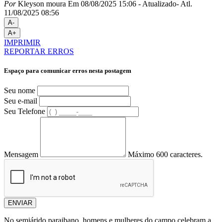
Por
Kleyson moura
Em 08/08/2025 15:06
- Atualizado
- Atl.
11/08/2025 08:56
A-
A+
IMPRIMIR
REPORTAR ERROS
Espaço para comunicar erros nesta postagem
Seu nome
Seu e-mail
Seu Telefone
Mensagem
Máximo 600 caracteres.
ENVIAR
No semiárido paraibano, homens e mulheres do campo celebram a