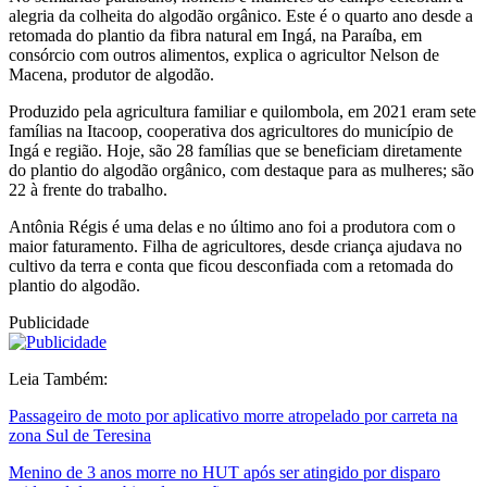
alegria da colheita do algodão orgânico. Este é o quarto ano desde a
retomada do plantio da fibra natural em Ingá, na Paraíba, em
consórcio com outros alimentos, explica o agricultor Nelson de
Macena, produtor de algodão.
Produzido pela agricultura familiar e quilombola, em 2021 eram sete
famílias na Itacoop, cooperativa dos agricultores do município de
Ingá e região. Hoje, são 28 famílias que se beneficiam diretamente
do plantio do algodão orgânico, com destaque para as mulheres; são
22 à frente do trabalho.
Antônia Régis é uma delas e no último ano foi a produtora com o
maior faturamento. Filha de agricultores, desde criança ajudava no
cultivo da terra e conta que ficou desconfiada com a retomada do
plantio do algodão.
Publicidade
Leia Também:
Passageiro de moto por aplicativo morre atropelado por carreta na
zona Sul de Teresina
Menino de 3 anos morre no HUT após ser atingido por disparo