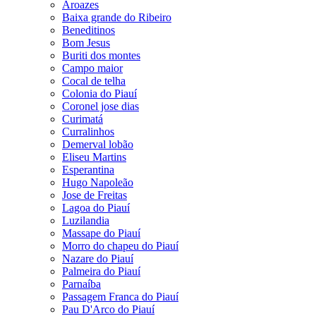
Aroazes
Baixa grande do Ribeiro
Beneditinos
Bom Jesus
Buriti dos montes
Campo maior
Cocal de telha
Colonia do Piauí
Coronel jose dias
Curimatá
Curralinhos
Demerval lobão
Eliseu Martins
Esperantina
Hugo Napoleão
Jose de Freitas
Lagoa do Piauí
Luzilandia
Massape do Piauí
Morro do chapeu do Piauí
Nazare do Piauí
Palmeira do Piauí
Parnaíba
Passagem Franca do Piauí
Pau D'Arco do Piauí