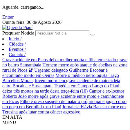
Aguarde, carregando...
Entrar
Quinta-feira, 06 de Agosto 2026
Pesquisar Notícia
Início
/
Cidades
/
Eventos
/
Contato
/
Grave acidente em Picos deixa mulher morta e filha em estado grave
no bairro Samambaia
Homem morre após ataque de abelhas na zona
rural de Picos
🚨 Urgente: delegado Guilherme Escobar é
encontrado morto em Oeiras
Morre o médico nefrologista Tiago
Barcellos Morais
Jovem morre em grave acidente de motocicleta
entre Bocaina e Sussuapara
Tragédia em Campo Largo do Piauí
deixa três mortos na tarde desta terça-feira (10)
Cantor e ex-locutor
Roberto João morre após grave acidente entre moto e caminhonete
em Picos
Filho é preso suspeito de matar o próprio pai e jogar corpo
em poço em Bertolínia, no Piauí
Jornalista Flávia Bacelar morre em
Teresina após lutar contra câncer agressivo
EM ALTA
MENU