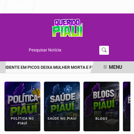
Entrar
Pesquisar Notícia
MENU
ACIDENTE EM PICOS DEIXA MULHER MORTA E FILHA EM ESTADO GR
EM ALTA
POLÍTICA NO
SAÚDE NO PIAUÍ
BLOGS
E
PIAUÍ