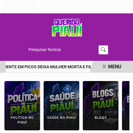
Entrar
Pesquisar Notícia
MENU
CIDENTE EM PICOS DEIXA MULHER MORTA E FILHA EM ESTADO GRAV
EM ALTA
POLÍTICA NO
SAÚDE NO PIAUÍ
BLOGS
E
PIAUÍ