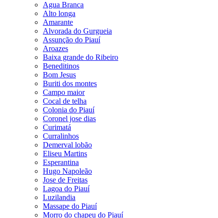
Agua Branca
Alto longa
Amarante
Alvorada do Gurgueia
Assunção do Piauí
Aroazes
Baixa grande do Ribeiro
Beneditinos
Bom Jesus
Buriti dos montes
Campo maior
Cocal de telha
Colonia do Piauí
Coronel jose dias
Curimatá
Curralinhos
Demerval lobão
Eliseu Martins
Esperantina
Hugo Napoleão
Jose de Freitas
Lagoa do Piauí
Luzilandia
Massape do Piauí
Morro do chapeu do Piauí