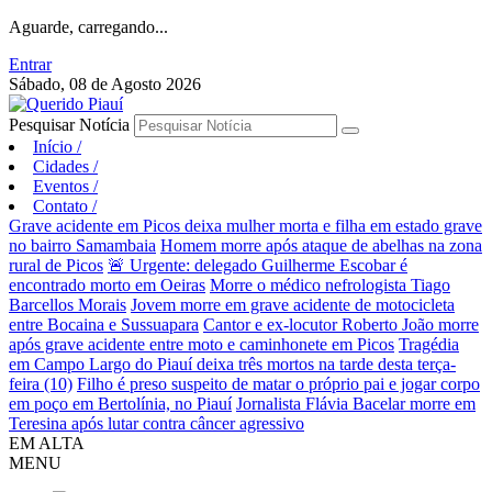
Aguarde, carregando...
Entrar
Sábado, 08 de Agosto 2026
Pesquisar Notícia
Início
/
Cidades
/
Eventos
/
Contato
/
Grave acidente em Picos deixa mulher morta e filha em estado grave
no bairro Samambaia
Homem morre após ataque de abelhas na zona
rural de Picos
🚨 Urgente: delegado Guilherme Escobar é
encontrado morto em Oeiras
Morre o médico nefrologista Tiago
Barcellos Morais
Jovem morre em grave acidente de motocicleta
entre Bocaina e Sussuapara
Cantor e ex-locutor Roberto João morre
após grave acidente entre moto e caminhonete em Picos
Tragédia
em Campo Largo do Piauí deixa três mortos na tarde desta terça-
feira (10)
Filho é preso suspeito de matar o próprio pai e jogar corpo
em poço em Bertolínia, no Piauí
Jornalista Flávia Bacelar morre em
Teresina após lutar contra câncer agressivo
EM ALTA
MENU