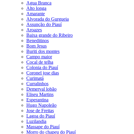
Agua Branca
Alto longa
Amarante
Alvorada do Gurgueia
Assunção do Piauí
Aroazes
Baixa grande do Ribeiro
Beneditinos
Bom Jesus
Buriti dos montes
Campo maior
Cocal de telha
Colonia do Piauí
Coronel jose dias
Curimatá
Curralinhos
Demerval lobão
Eliseu Martins
Esperantina
Hugo Napoleão
Jose de Freitas
Lagoa do Piauí
Luzilandia
Massape do Piauí
Morro do chapeu do Piauí