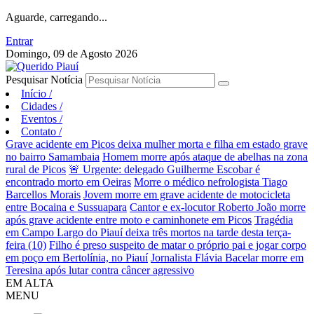
Aguarde, carregando...
Entrar
Domingo, 09 de Agosto 2026
Pesquisar Notícia
Início
/
Cidades
/
Eventos
/
Contato
/
Grave acidente em Picos deixa mulher morta e filha em estado grave
no bairro Samambaia
Homem morre após ataque de abelhas na zona
rural de Picos
🚨 Urgente: delegado Guilherme Escobar é
encontrado morto em Oeiras
Morre o médico nefrologista Tiago
Barcellos Morais
Jovem morre em grave acidente de motocicleta
entre Bocaina e Sussuapara
Cantor e ex-locutor Roberto João morre
após grave acidente entre moto e caminhonete em Picos
Tragédia
em Campo Largo do Piauí deixa três mortos na tarde desta terça-
feira (10)
Filho é preso suspeito de matar o próprio pai e jogar corpo
em poço em Bertolínia, no Piauí
Jornalista Flávia Bacelar morre em
Teresina após lutar contra câncer agressivo
EM ALTA
MENU