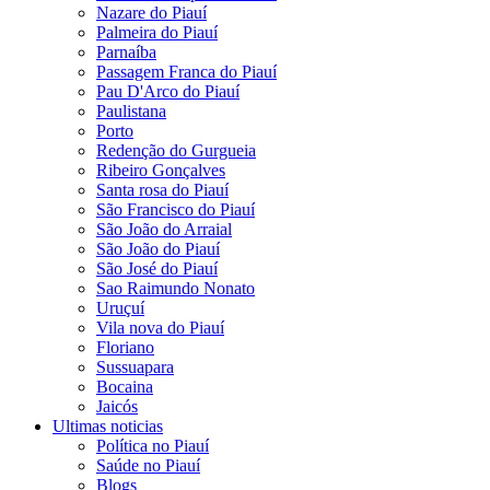
Nazare do Piauí
Palmeira do Piauí
Parnaíba
Passagem Franca do Piauí
Pau D'Arco do Piauí
Paulistana
Porto
Redenção do Gurgueia
Ribeiro Gonçalves
Santa rosa do Piauí
São Francisco do Piauí
São João do Arraial
São João do Piauí
São José do Piauí
Sao Raimundo Nonato
Uruçuí
Vila nova do Piauí
Floriano
Sussuapara
Bocaina
Jaicós
Ultimas noticias
Política no Piauí
Saúde no Piauí
Blogs