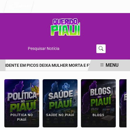
Entrar
Pesquisar Notícia
MENU
ACIDENTE EM PICOS DEIXA MULHER MORTA E FILHA EM ESTADO GR
EM ALTA
POLÍTICA NO
SAÚDE NO PIAUÍ
BLOGS
E
PIAUÍ