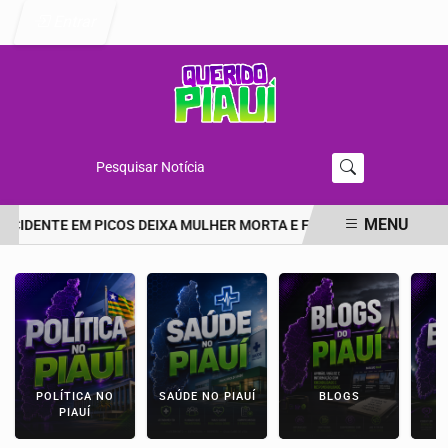
Entrar
Pesquisar Notícia
MENU
ACIDENTE EM PICOS DEIXA MULHER MORTA E FILHA EM ESTADO GR
EM ALTA
POLÍTICA NO
SAÚDE NO PIAUÍ
BLOGS
E
PIAUÍ