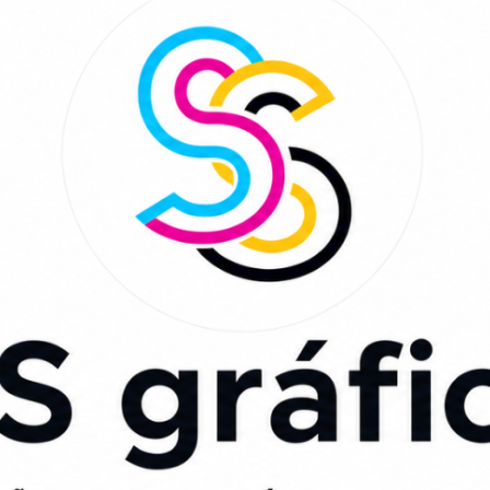
assificados e muito mais!
Saúde no Piauí
Blogs
Entretenimento
Empregos