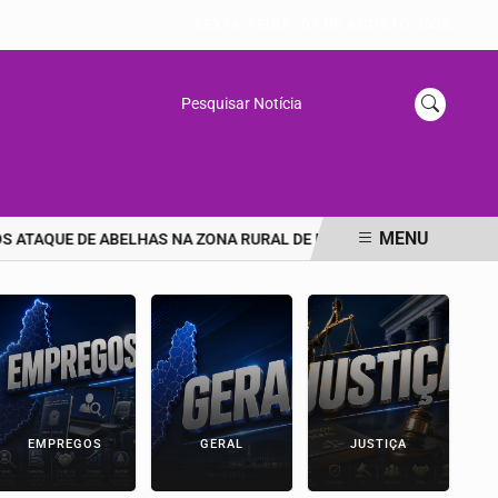
SEXTA-FEIRA, 07 DE AGOSTO 2026
Pesquisar Notícia
MENU
TAQUE DE ABELHAS NA ZONA RURAL DE PICOS
🚨 URGENTE: DE
EMPREGOS
GERAL
JUSTIÇA