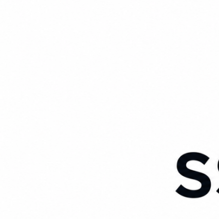
Não possui uma conta?
Você pode ler matérias exclusivas, anunciar cl
Início
Política no Piauí
Esportes
Internacional