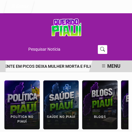
Entrar
Pesquisar Notícia
MENU
DENTE EM PICOS DEIXA MULHER MORTA E FILHA EM ESTADO GRAVE
EM ALTA
POLÍTICA NO
SAÚDE NO PIAUÍ
BLOGS
E
PIAUÍ