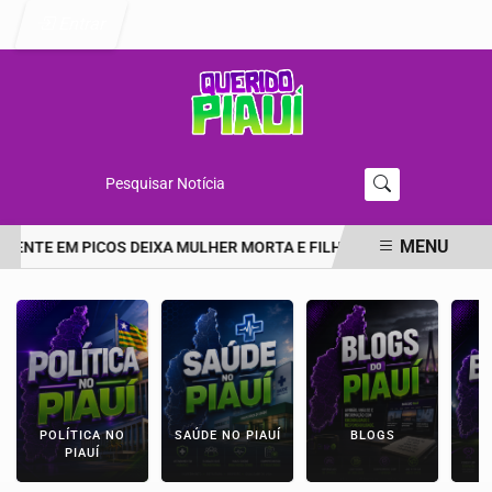
Entrar
Pesquisar Notícia
MENU
DENTE EM PICOS DEIXA MULHER MORTA E FILHA EM ESTADO GRAVE 
EM ALTA
POLÍTICA NO
SAÚDE NO PIAUÍ
BLOGS
E
PIAUÍ