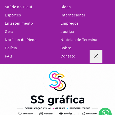
Saúde no Piauí
Blogs
Esportes
Internacional
Entretenimento
Empregos
Geral
Justiça
Notícias de Picos
Notícias de Teresina
Polícia
Sobre
FAQ
Contato
Pesquisar Notícia
Termos de Uso e Privacidade
Esse site utiliza cookies para melhorar sua experiência
Painel do Leitor
de navegação. Ao continuar o acesso, entendemos que
você concorda com nossos Termos de Uso e
Privacidade.
PARA MAIS INFORMAÇÕES,
ACESSE NOSSOS TERMOS
Querido Piauí- Todos os direitos reservados
CLICANDO AQUI