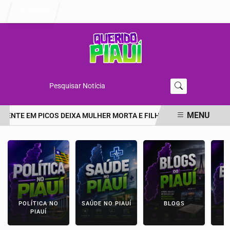
Entrar
Pesquisar Notícia
MENU
DENTE EM PICOS DEIXA MULHER MORTA E FILHA EM ESTADO GRAVE 
EM ALTA
POLÍTICA NO
SAÚDE NO PIAUÍ
BLOGS
E
PIAUÍ