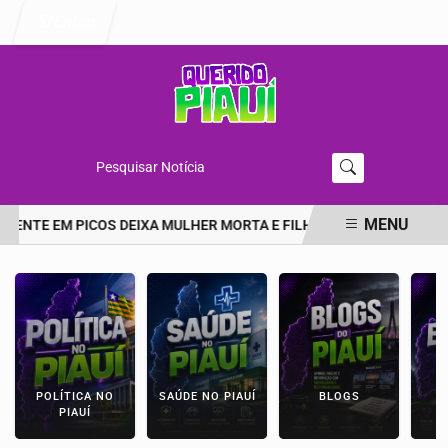
Entrar
Pesquisar Notícia
MENU
DENTE EM PICOS DEIXA MULHER MORTA E FILHA EM ESTADO GRAVE
EM ALTA
POLÍTICA NO
SAÚDE NO PIAUÍ
BLOGS
E
PIAUÍ