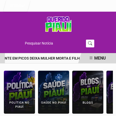
Entrar
Pesquisar Notícia
MENU
ENTE EM PICOS DEIXA MULHER MORTA E FILHA EM ESTADO GRAVE 
EM ALTA
POLÍTICA NO
SAÚDE NO PIAUÍ
BLOGS
E
PIAUÍ