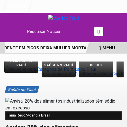
Entrar
Pesquisar Notícia
MENU
IDENTE EM PICOS DEIXA MULHER MORTA E FILHA EM ESTADO
EM ALTA
POLÍTICA NO
PIAUÍ
SAÚDE NO PIAUÍ
BLOGS
E
Saúde no Piauí
Tânia Rêgo/Agência Brasil