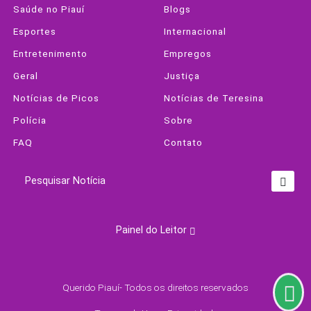
Saúde no Piauí
Blogs
Esportes
Internacional
Entretenimento
Empregos
Geral
Justiça
Notícias de Picos
Notícias de Teresina
Polícia
Sobre
FAQ
Contato
Pesquisar Notícia
Termos de Uso e Privacidade
Esse site utiliza cookies para melhorar sua
Painel do Leitor
experiência de navegação. Ao continuar o acesso,
entendemos que você concorda com nossos
Termos de Uso e Privacidade.
PARA MAIS INFORMAÇÕES,
ACESSE NOSSOS TERMOS
Querido Piauí- Todos os direitos reservados
CLICANDO AQUI