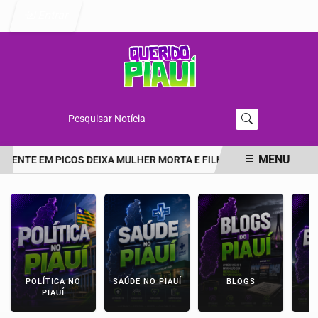
Entrar
Pesquisar Notícia
MENU
DENTE EM PICOS DEIXA MULHER MORTA E FILHA EM ESTADO GRAVE
EM ALTA
POLÍTICA NO
SAÚDE NO PIAUÍ
BLOGS
E
PIAUÍ