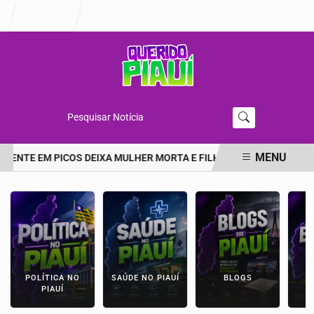
Entrar
Pesquisar Notícia
MENU
DENTE EM PICOS DEIXA MULHER MORTA E FILHA EM ESTADO GRAVE 
EM ALTA
POLÍTICA NO
SAÚDE NO PIAUÍ
BLOGS
E
PIAUÍ