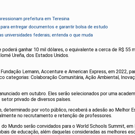
 pressionam prefeitura em Teresina
) para entregar documentos e garantir bolsa de estudo
s universidades federais; entenda o que muda
poderá ganhar 10 mil dólares, o equivalente a cerca de R$ 55 mi
alomé Ureña, dos Estados Unidos.
 Fundação Lemann, Accenture e American Express, em 2022, para
o categorias: Colaboração Comunitária, Ação Ambiental, Inovaç
anunciado em outubro. Eles serão selecionados por uma academ
 setor privado de diversos países.
 determinado por voto público, receberá a adesão ao Melhor Esc
ialmente no recrutamento e retenção de professores.
s do Mundo serão convidados para o World Schools Summit, em 
globais de educação, além daquelas consideradas as melhores es