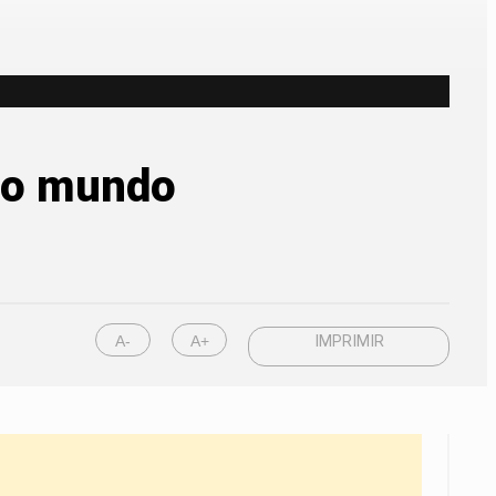
 do mundo
A-
A+
IMPRIMIR