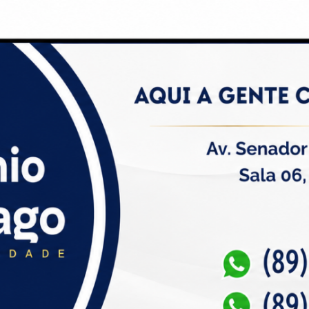
assificados e muito mais!
Saúde no Piauí
Blogs
Entretenimento
Empregos
Notícias de Picos
Notícias de Ter