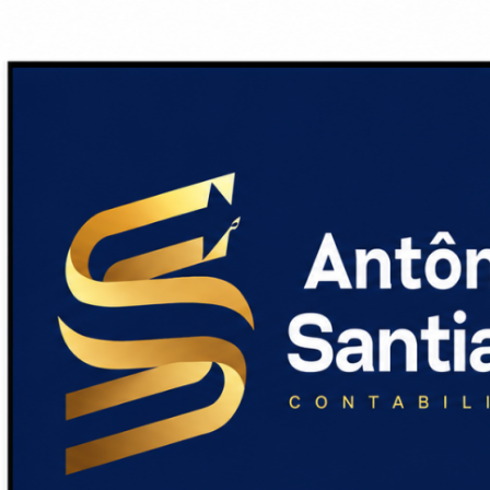
Não possui uma conta?
Você pode ler matérias exclusivas, anunciar cl
Início
Política no Piauí
Esportes
Internacional
Geral
Justiça