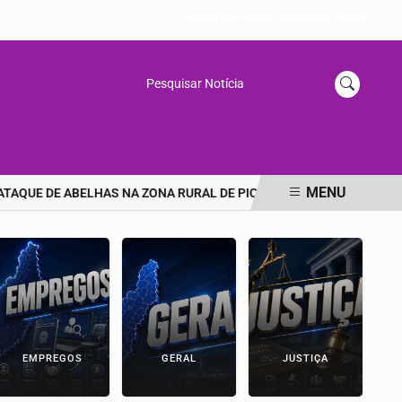
SÁBADO, 08 DE AGOSTO 2026
Pesquisar Notícia
MENU
 DE ABELHAS NA ZONA RURAL DE PICOS
🚨 URGENTE: DELEGAD
EMPREGOS
GERAL
JUSTIÇA